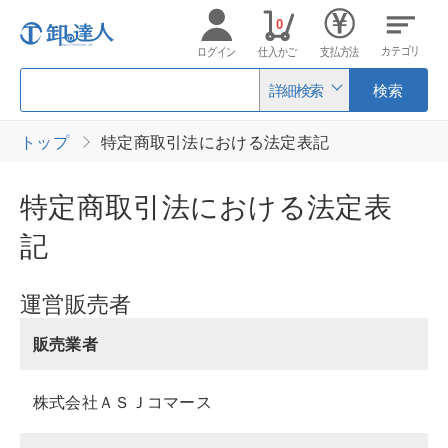
0
カテゴリ
ログイン
仕入かご
支払方法
詳細検索
検索
トップ
特定商取引法における法定表記
特定商取引法における法定表
記
運営販売者
販売業者
株式会社ＡＳＪコマース