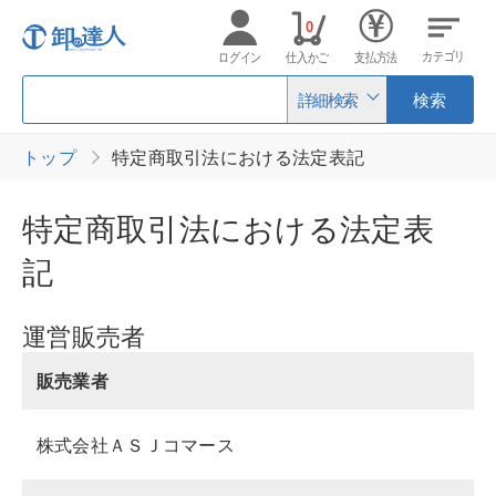
0
カテゴリ
ログイン
仕入かご
支払方法
詳細検索
検索
トップ
特定商取引法における法定表記
特定商取引法における法定表
記
運営販売者
販売業者
株式会社ＡＳＪコマース