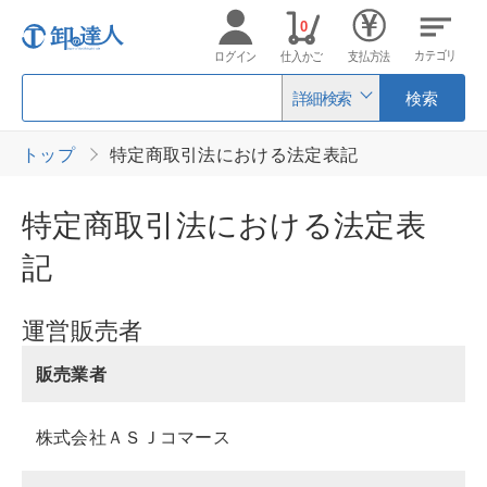
0
カテゴリ
ログイン
仕入かご
支払方法
詳細検索
検索
トップ
特定商取引法における法定表記
特定商取引法における法定表
記
運営販売者
販売業者
株式会社ＡＳＪコマース