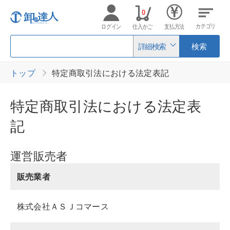
0
カテゴリ
ログイン
仕入かご
支払方法
詳細検索
検索
トップ
特定商取引法における法定表記
特定商取引法における法定表
記
運営販売者
販売業者
株式会社ＡＳＪコマース