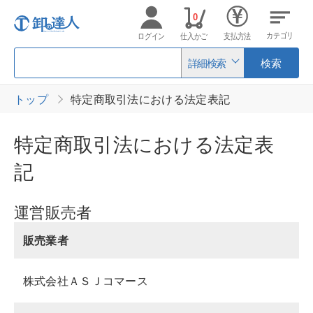
0
カテゴリ
ログイン
仕入かご
支払方法
詳細検索
検索
トップ
特定商取引法における法定表記
特定商取引法における法定表
記
運営販売者
販売業者
株式会社ＡＳＪコマース