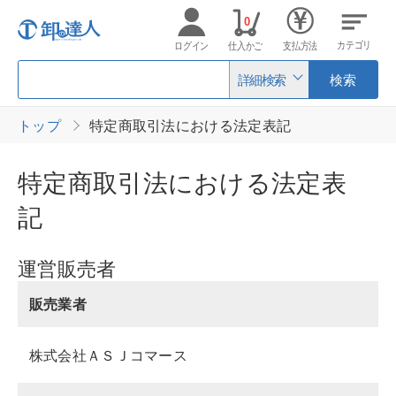
0
カテゴリ
ログイン
仕入かご
支払方法
詳細検索
検索
トップ
特定商取引法における法定表記
特定商取引法における法定表
記
運営販売者
販売業者
株式会社ＡＳＪコマース