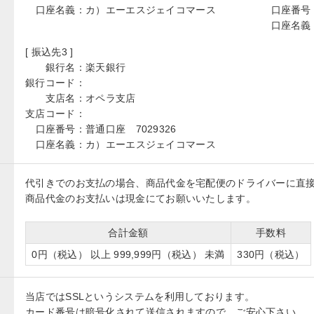
口座名義：
カ）エーエスジェイコマース
口座番号
口座名義
[ 振込先3 ]
銀行名：
楽天銀行
銀行コード：
支店名：
オペラ支店
支店コード：
口座番号：
普通口座 7029326
口座名義：
カ）エーエスジェイコマース
代引きでのお支払の場合、商品代金を宅配便のドライバーに直
商品代金のお支払いは現金にてお願いいたします。
合計金額
手数料
0円（税込） 以上 999,999円（税込） 未満
330円（税込）
当店ではSSLというシステムを利用しております。
カード番号は暗号化されて送信されますので、ご安心下さい。