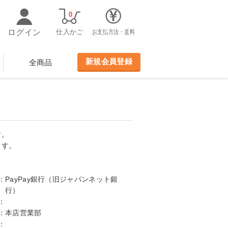
0
ログイン
仕入かご
お支払方法・送料
新規会員登録
全商品
す。
ます。
：
PayPay銀行（旧ジャパンネット銀
行）
：
：
本店営業部
：