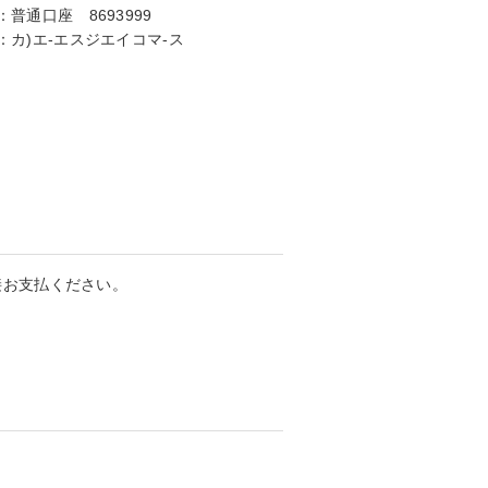
：
普通口座 8693999
：
カ)エ-エスジエイコマ-ス
接お支払ください。