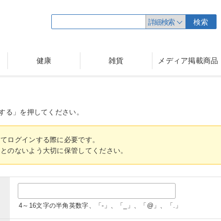
詳細検索
検索
健康
雑貨
メディア掲載商品
する」を押してください。
してログインする際に必要です。
ことのないよう大切に保管してください。
4～16文字の半角英数字、「-」、「_」、「@」、「.」