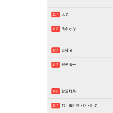
氏名
必須
氏名かな
必須
会社名
必須
郵便番号
必須
都道府県
必須
郡・市町村・区・町名
必須