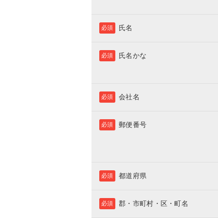
氏名
必須
氏名かな
必須
会社名
必須
郵便番号
必須
都道府県
必須
郡・市町村・区・町名
必須