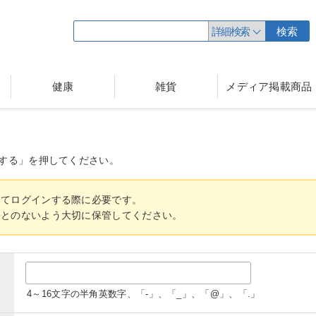
詳細検索
検索
健康
雑貨
メディア掲載商品
する」を押してください。
してログインする際に必要です。
ことのないよう大切に保管してください。
4～16文字の半角英数字、「-」、「_」、「@」、「.」