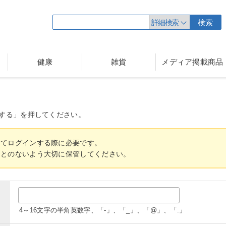
詳細検索
検索
健康
雑貨
メディア掲載商品
する」を押してください。
してログインする際に必要です。
ことのないよう大切に保管してください。
4～16文字の半角英数字、「-」、「_」、「@」、「.」