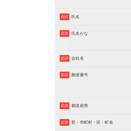
氏名
必須
氏名かな
必須
会社名
必須
郵便番号
必須
都道府県
必須
郡・市町村・区・町名
必須