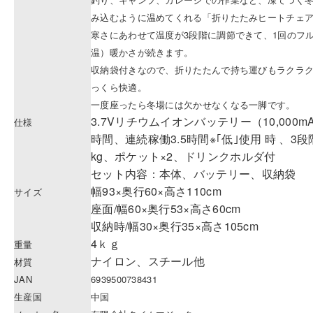
み込むように温めてくれる「折りたたみヒートチェ
寒さにあわせて温度が3段階に調節できて、1回のフル
温）暖かさが続きます。
収納袋付きなので、折りたたんで持ち運びもラクラ
っくら快適。
一度座ったら冬場には欠かせなくなる一脚です。
3.7Vリチウムイオンバッテリー（10,000mA
仕様
時間、連続稼働3.5時間※｢低｣使用 時 、3
kg、ポケット×2、ドリンクホルダ付
セット内容：本体、バッテリー、収納袋
幅93×奥行60×高さ110cm
サイズ
座面/幅60×奥行53×高さ60cm
収納時/幅30×奥行35×高さ105cm
4ｋｇ
重量
ナイロン、スチール他
材質
JAN
6939500738431
生産国
中国