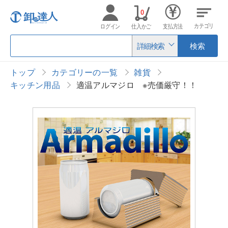
0
カテゴリ
ログイン
仕入かご
支払方法
詳細検索
検索
トップ
カテゴリーの一覧
雑貨
キッチン用品
適温アルマジロ ※売価厳守！！