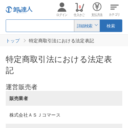
0
カテゴリ
ログイン
仕入かご
支払方法
詳細検索
検索
トップ
特定商取引法における法定表記
特定商取引法における法定表
記
運営販売者
販売業者
株式会社ＡＳＪコマース