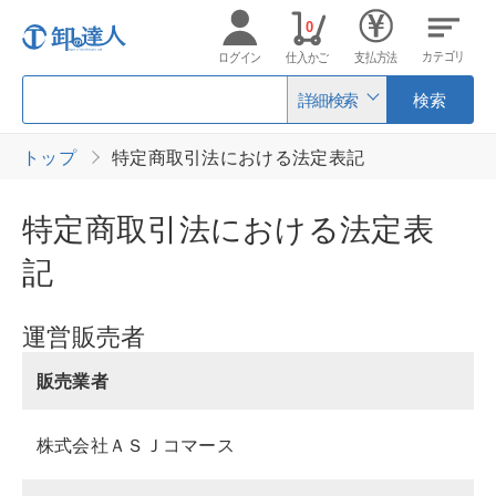
0
カテゴリ
ログイン
仕入かご
支払方法
詳細検索
検索
トップ
特定商取引法における法定表記
特定商取引法における法定表
記
運営販売者
販売業者
株式会社ＡＳＪコマース