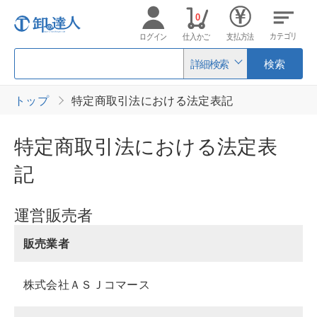
0
カテゴリ
ログイン
仕入かご
支払方法
詳細検索
検索
トップ
特定商取引法における法定表記
特定商取引法における法定表
記
運営販売者
販売業者
株式会社ＡＳＪコマース