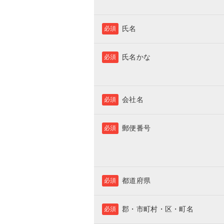
氏名
必須
氏名かな
必須
会社名
必須
郵便番号
必須
都道府県
必須
郡・市町村・区・町名
必須