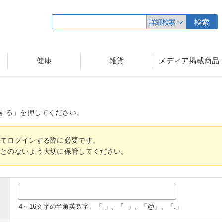
詳細検索
検索
健康
雑貨
メディア掲載商品
する」を押してください。
してログインする際に必要です。
ことのないよう大切に保管してください。
4～16文字の半角英数字、「-」、「_」、「@」、「.」