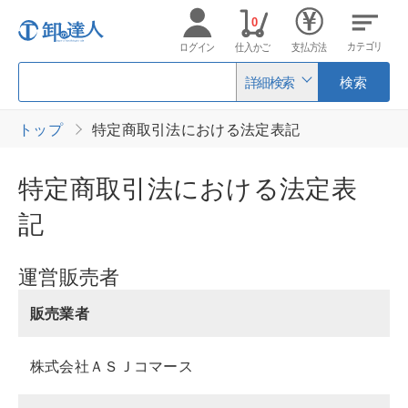
0
カテゴリ
ログイン
仕入かご
支払方法
詳細検索
検索
トップ
特定商取引法における法定表記
特定商取引法における法定表
記
運営販売者
販売業者
株式会社ＡＳＪコマース