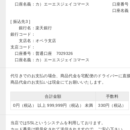
口座名義：
カ）エーエスジェイコマース
口座番号
口座名義
[ 振込先3 ]
銀行名：
楽天銀行
銀行コード：
支店名：
オペラ支店
支店コード：
口座番号：
普通口座 7029326
口座名義：
カ）エーエスジェイコマース
代引きでのお支払の場合、商品代金を宅配便のドライバーに直
商品代金のお支払いは現金にてお願いいたします。
合計金額
手数料
0円（税込） 以上 999,999円（税込） 未満
330円（税込）
当店ではSSLというシステムを利用しております。
カード番号は暗号化されて送信されますので、ご安心下さい。