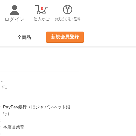
0
ログイン
仕入かご
お支払方法・送料
新規会員登録
全商品
す。
ます。
：
PayPay銀行（旧ジャパンネット銀
行）
：
：
本店営業部
：