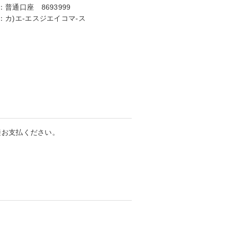
：
普通口座 8693999
：
カ)エ-エスジエイコマ-ス
接お支払ください。