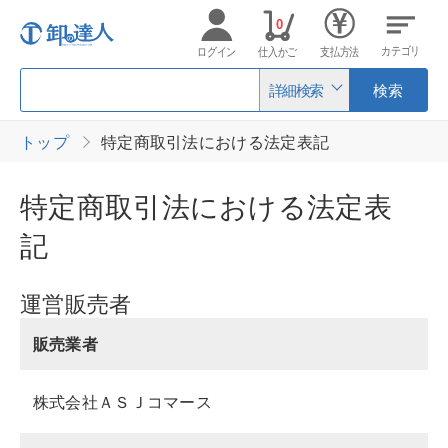
0
カテゴリ
ログイン
仕入かご
支払方法
詳細検索
検索
トップ
特定商取引法における法定表記
特定商取引法における法定表
記
運営販売者
販売業者
株式会社ＡＳＪコマース