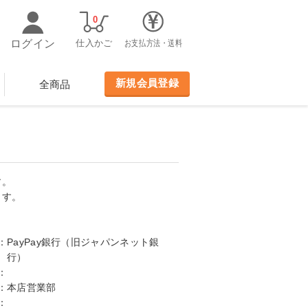
0
ログイン
仕入かご
お支払方法・送料
新規会員登録
全商品
す。
ます。
：
PayPay銀行（旧ジャパンネット銀
行）
：
：
本店営業部
：