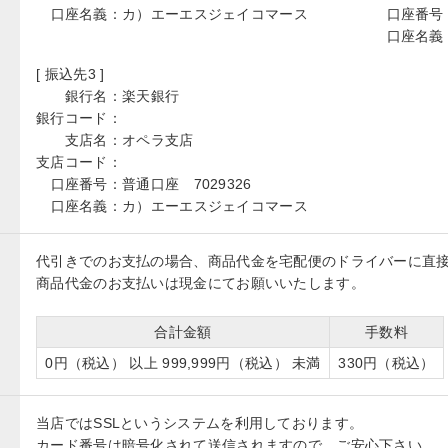
口座名義：
カ）エーエスジェイコマース
口座番号
口座名義
[ 振込先3 ]
銀行名：
楽天銀行
銀行コード：
支店名：
オペラ支店
支店コード：
口座番号：
普通口座 7029326
口座名義：
カ）エーエスジェイコマース
代引きでのお支払の場合、商品代金を宅配便のドライバーに直
商品代金のお支払いは現金にてお願いいたします。
合計金額
手数料
0円（税込） 以上 999,999円（税込） 未満
330円（税込）
当店ではSSLというシステムを利用しております。
カード番号は暗号化されて送信されますので、ご安心下さい。