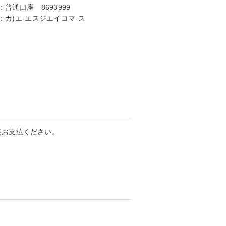
：
普通口座 8693999
：
カ)エ-エスジエイコマ-ス
接お支払ください。