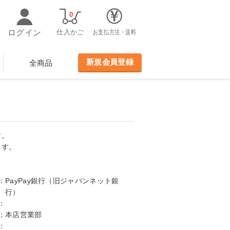
0
ログイン
仕入かご
お支払方法・送料
新規会員登録
全商品
す。
ます。
：
PayPay銀行（旧ジャパンネット銀
行）
：
：
本店営業部
：