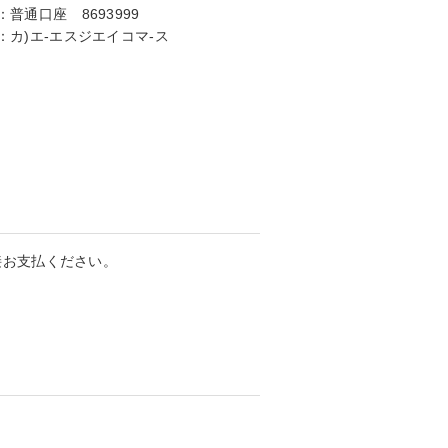
：
普通口座 8693999
：
カ)エ-エスジエイコマ-ス
接お支払ください。