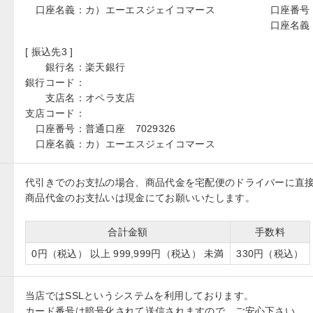
口座名義：
カ）エーエスジェイコマース
口座番号
口座名義
[ 振込先3 ]
銀行名：
楽天銀行
銀行コード：
支店名：
オペラ支店
支店コード：
口座番号：
普通口座 7029326
口座名義：
カ）エーエスジェイコマース
代引きでのお支払の場合、商品代金を宅配便のドライバーに直
商品代金のお支払いは現金にてお願いいたします。
合計金額
手数料
0円（税込） 以上 999,999円（税込） 未満
330円（税込）
当店ではSSLというシステムを利用しております。
カード番号は暗号化されて送信されますので、ご安心下さい。