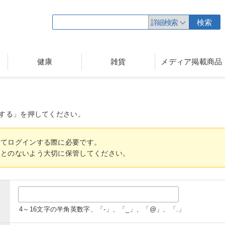
詳細検索
検索
健康
雑貨
メディア掲載商品
する」を押してください。
してログインする際に必要です。
ことのないよう大切に保管してください。
4～16文字の半角英数字、「-」、「_」、「@」、「.」