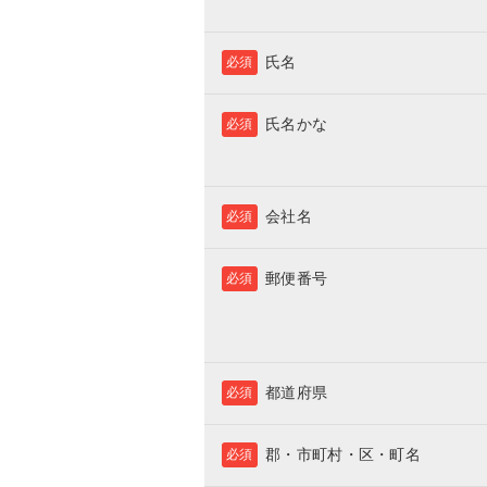
氏名
必須
氏名かな
必須
会社名
必須
郵便番号
必須
都道府県
必須
郡・市町村・区・町名
必須