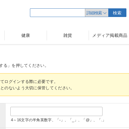
詳細検索
検索
健康
雑貨
メディア掲載商品
する」を押してください。
してログインする際に必要です。
ことのないよう大切に保管してください。
4～16文字の半角英数字、「-」、「_」、「@」、「.」