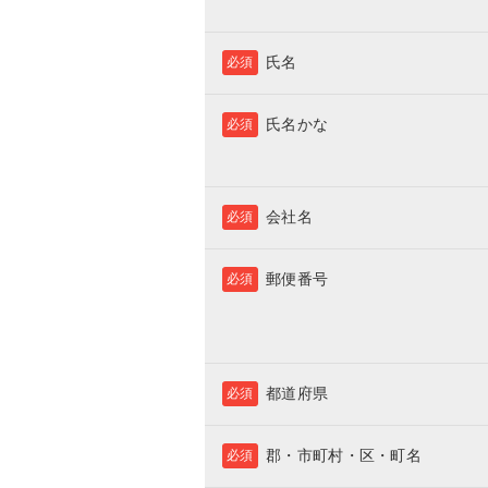
氏名
必須
氏名かな
必須
会社名
必須
郵便番号
必須
都道府県
必須
郡・市町村・区・町名
必須