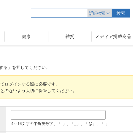
詳細検索
検索
健康
雑貨
メディア掲載商品
する」を押してください。
してログインする際に必要です。
ことのないよう大切に保管してください。
4～16文字の半角英数字、「-」、「_」、「@」、「.」