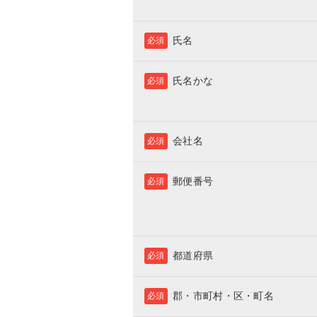
氏名
必須
氏名かな
必須
会社名
必須
郵便番号
必須
都道府県
必須
郡・市町村・区・町名
必須