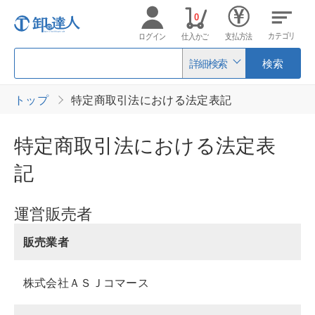
0
カテゴリ
ログイン
仕入かご
支払方法
詳細検索
検索
トップ
特定商取引法における法定表記
特定商取引法における法定表
記
運営販売者
販売業者
株式会社ＡＳＪコマース