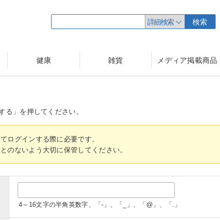
詳細検索
検索
健康
雑貨
メディア掲載商品
する」を押してください。
してログインする際に必要です。
ことのないよう大切に保管してください。
4～16文字の半角英数字、「-」、「_」、「@」、「.」