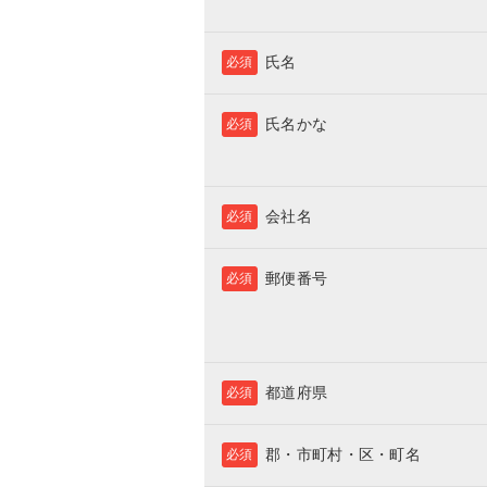
氏名
必須
氏名かな
必須
会社名
必須
郵便番号
必須
都道府県
必須
郡・市町村・区・町名
必須